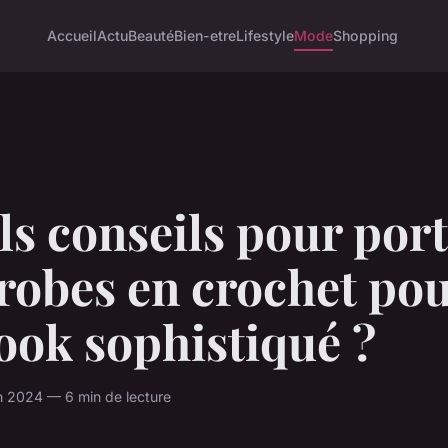
Accueil
Actu
Beauté
Bien-etre
Lifestyle
Mode
Shopping
s conseils pour port
robes en crochet po
ook sophistiqué ?
n 2024 — 6 min de lecture