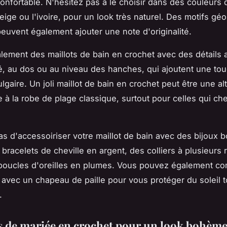
confortable. N'hésitez pas à le choisir dans des couleurs
ige ou l'ivoire, pour un look très naturel. Des motifs gé
peuvent également ajouter une note d'originalité.
galement des maillots de bain en crochet avec des détails 
é, au dos ou au niveau des hanches, qui ajoutent une to
lgaire. Un joli maillot de bain en crochet peut être une al
e à la robe de plage classique, surtout pour celles qui ch
as d'accessoiriser votre maillot de bain avec des bijoux
racelets de cheville en argent, des colliers à plusieurs 
oucles d'oreilles en plumes. Vous pouvez également co
 avec un chapeau de paille pour vous protéger du soleil t
.
s de mariée en crochet pour un look bohème