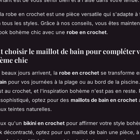
rtant est de vous sentir bien et à l'aise dans votre tenue.
a robe en crochet est une pièce versatile qui s'adapte à 
à tous les styles. Grâce à nos conseils, vous êtes mainten
 look bohème chic avec une
robe en crochet
.
choisir le maillot de bain pour compléter v
ème chic
 beaux jours arrivent, la
robe en crochet
se transforme en
ain
pour vos journées à la plage ou au bord de la piscine.
t au crochet, et l'inspiration bohème n'est pas en reste.
l sophistiqué, optez pour des
maillots de bain en crochet
a
aux teintes naturelles.
eux qu'un
bikini en crochet
pour affirmer votre style bohè
k décontracté, optez pour un maillot de bain une pièce, à 