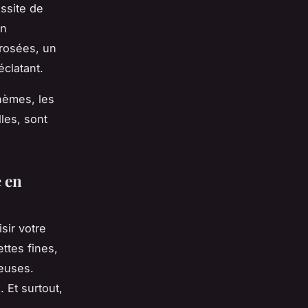
ussite de
un
 rosées, un
éclatant.
ohèmes, les
les, sont
e en
sir votre
ttes fines,
ueuses.
 Et surtout,