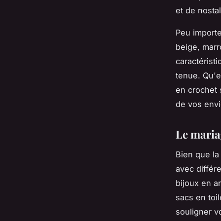
et de nosta
Peu importe
beige, marr
caractérist
tenue. Qu'e
en crochet 
de vos envi
Le maria
Bien que la
avec différ
bijoux en a
sacs en toi
souligner v