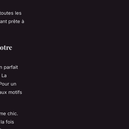
toutes les
ant prête à
otre
 parfait
 La
 Pour un
ux motifs
me chic.
la fois