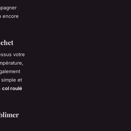
mpagner
ou encore
ochet
ssus votre
empérature,
également
 simple et
n
col roulé
ublimer