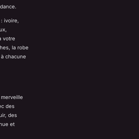
ndance.
: ivoire,
ux,
à votre
hes, la robe
t à chacune
 merveille
ec des
uir, des
nue et