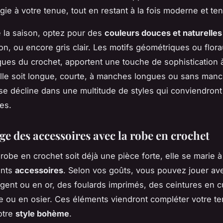
lgie à votre tenue, tout en restant à la fois moderne et te
 la saison, optez pour des
couleurs douces et naturelles
on, ou encore gris clair. Les motifs géométriques ou flora
iques du crochet, apportent une touche de sophistication 
lle soit longue, courte, à manches longues ou sans manc
se décline dans une multitude de styles qui conviendron
es.
ge des accessoires avec la robe en crochet
 robe en crochet soit déjà une pièce forte, elle se marie à
ents
accessoires
. Selon vos goûts, vous pouvez jouer av
rgent ou en or, des foulards imprimés, des ceintures en c
le ou en osier. Ces éléments viendront compléter votre te
otre
style bohème
.