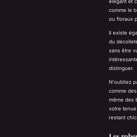
élégant et 
comme le be
ou floraux 
Il existe é
du décollet
sans être vu
intéressant
distinguer.
N'oubliez p
comme des b
même des b
votre tenue
restant chic
Les robe