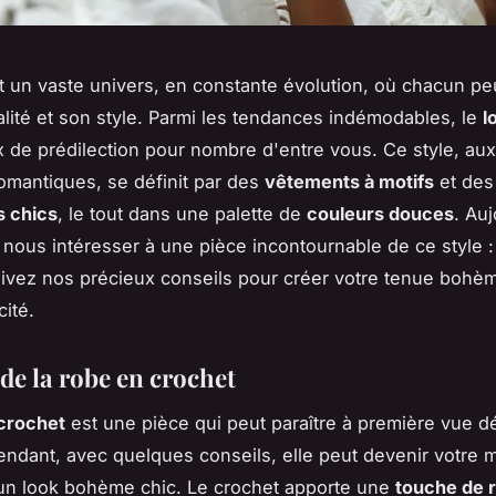
 un vaste univers, en constante évolution, où chacun pe
lité et son style. Parmi les tendances indémodables, le
l
x de prédilection pour nombre d'entre vous. Ce style, au
romantiques, se définit par des
vêtements à motifs
et des
s chics
, le tout dans une palette de
couleurs douces
. Auj
 nous intéresser à une pièce incontournable de ce style :
uivez nos précieux conseils pour créer votre tenue bohè
cité.
de la robe en crochet
crochet
est une pièce qui peut paraître à première vue dé
endant, avec quelques conseils, elle peut devenir votre m
 un look bohème chic. Le crochet apporte une
touche de 