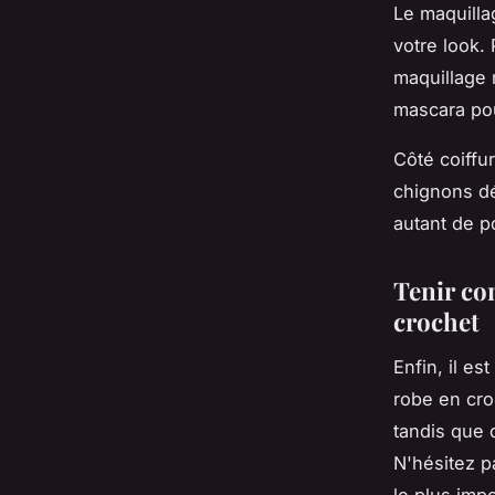
Le maquillag
votre look.
maquillage 
mascara pou
Côté coiffu
chignons dé
autant de p
Tenir co
crochet
Enfin, il e
robe en cro
tandis que 
N'hésitez p