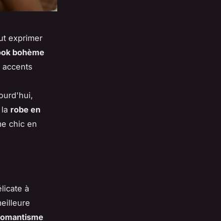
ut exprimer
ook bohème
x accents
ourd'hui,
 la
robe en
me chic en
licate à
eilleure
romantisme