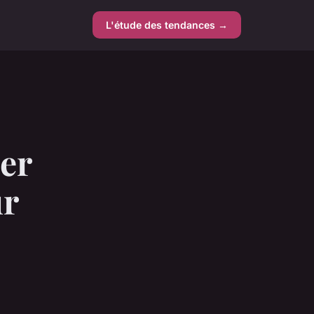
L'étude des tendances →
er
ur