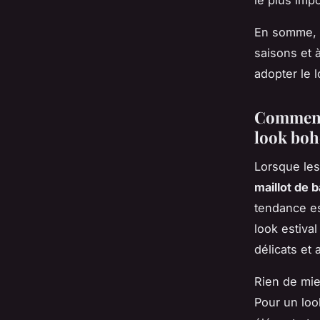
le plus impo
En somme, l
saisons et 
adopter le
Comment 
look boh
Lorsque les
maillot de b
tendance es
look estiva
délicats et 
Rien de mi
Pour un loo