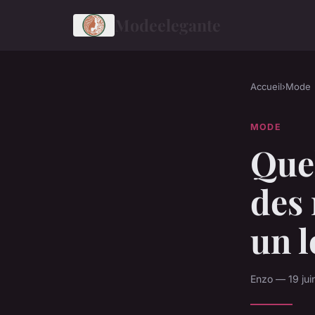
Modeelegante
Accueil
›
Mode
MODE
Quel
des 
un l
Enzo — 19 jui