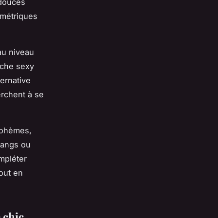
 douces
ométriques
au niveau
uche sexy
ternative
erchent à se
 bohèmes,
rangs ou
mpléter
out en
 chic