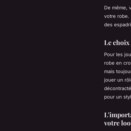
De même, v
votre robe.
des espadri
Le choix
Pour les jo
robe en cro
mais toujou
jouer un rô
décontract
pour un sty
L'import
votre lo